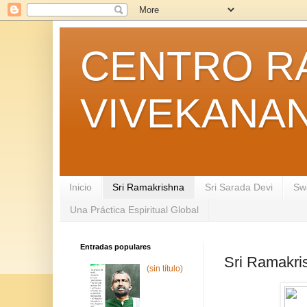
CENTRO R
VIVEKANA
Inicio
Sri Ramakrishna
Sri Sarada Devi
Sw
Una Práctica Espiritual Global
Entradas populares
Sri Ramakri
(sin título)