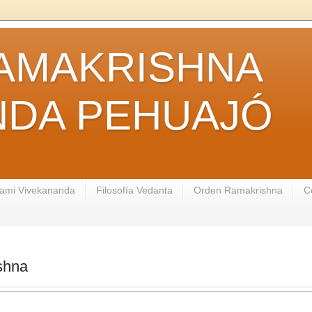
AMAKRISHNA
NDA PEHUAJÓ
ami Vivekananda
Filosofía Vedanta
Orden Ramakrishna
C
shna