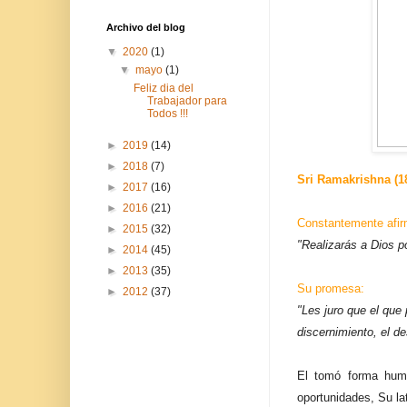
Archivo del blog
▼
2020
(1)
▼
mayo
(1)
Feliz dia del
Trabajador para
Todos !!!
►
2019
(14)
►
2018
(7)
Sri Ramakrishna (1
►
2017
(16)
►
2016
(21)
Constantemente afi
►
2015
(32)
"Realizarás a Dios po
►
2014
(45)
►
2013
(35)
Su promesa:
►
2012
(37)
"Les juro que el que
discernimiento, el d
El tomó forma huma
oportunidades, Su la