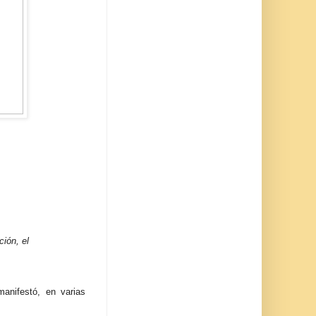
ión, el
anifestó, en varias