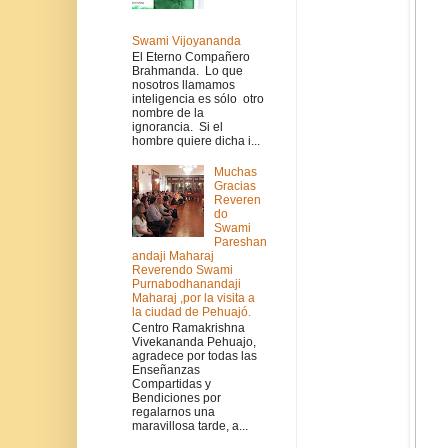
Swami Vijoyananda
El Eterno Compañero
Brahmanda. Lo que
nosotros llamamos
inteligencia es sólo otro
nombre de la
ignorancia. Si el
hombre quiere dicha i...
Muchas
Gracias
Reveren
do
Swami
Pareshan
andaji Maharaj
Reverendo Swami
Purnabodhanandaji
Maharaj ,por la visita a
la ciudad de Pehuajó.
Centro Ramakrishna
Vivekananda Pehuajo,
agradece por todas las
Enseñanzas
Compartidas y
Bendiciones por
regalarnos una
maravillosa tarde, a...