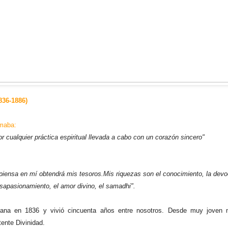
836-1886)
rmaba:
r cualquier práctica espiritual llevada a cabo con un corazón sincero"
 piensa en mí obtendrá mis tesoros.Mis riquezas son el conocimiento, la devoc
esapasionamiento, el amor divino, el samadhi".
na en 1836 y vivió cincuenta años entre nosotros. Desde muy joven m
tente Divinidad.