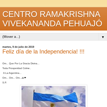
CENTRO RAMAKRISHNA
VIVEKANANDA PEHUAJÓ
▼
martes, 9 de julio de 2019
Feliz día de la Independencia! !!!
Om... Que Por La Gracia Divina...
Toda Prosperidad Colme..
A La Argentina...
Om... Om... Om...🙏❤
S.P.