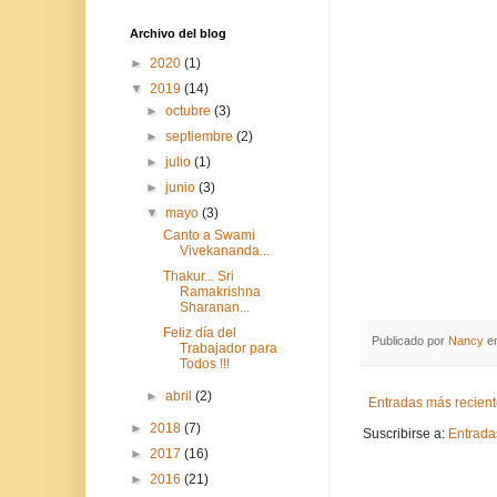
Archivo del blog
►
2020
(1)
▼
2019
(14)
►
octubre
(3)
►
septiembre
(2)
►
julio
(1)
►
junio
(3)
▼
mayo
(3)
Canto a Swami
Vivekananda...
Thakur... Sri
Ramakrishna
Sharanan...
Feliz día del
Publicado por
Nancy
e
Trabajador para
Todos !!!
►
abril
(2)
Entradas más recien
►
2018
(7)
Suscribirse a:
Entrada
►
2017
(16)
►
2016
(21)