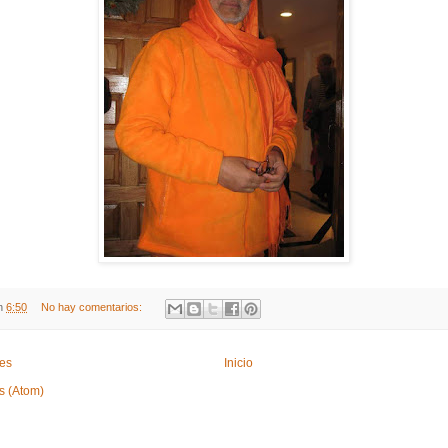
n
6:50
No hay comentarios:
tes
Inicio
s (Atom)