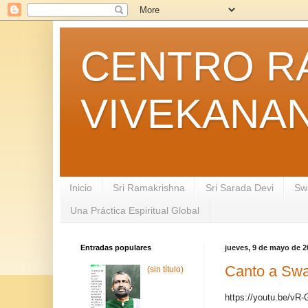
CENTRO R
VIVEKANA
Inicio
Sri Ramakrishna
Sri Sarada Devi
Sw
Una Práctica Espiritual Global
Entradas populares
jueves, 9 de mayo de 2
Canto a Swa
(sin título)
https://youtu.be/v