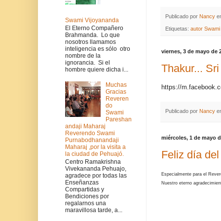
Publicado por
Nancy
e
Swami Vijoyananda
El Eterno Compañero
Etiquetas:
autor Swami 
Brahmanda. Lo que
nosotros llamamos
inteligencia es sólo otro
viernes, 3 de mayo de 
nombre de la
ignorancia. Si el
Thakur... Sr
hombre quiere dicha i...
Muchas
https://m.facebook
Gracias
Reveren
do
Publicado por
Nancy
e
Swami
Pareshan
andaji Maharaj
Reverendo Swami
miércoles, 1 de mayo d
Purnabodhanandaji
Maharaj ,por la visita a
Feliz día del
la ciudad de Pehuajó.
Centro Ramakrishna
Vivekananda Pehuajo,
Especialmente para el Reveren
agradece por todas las
Enseñanzas
Nuestro eterno agradecimie
Compartidas y
Bendiciones por
regalarnos una
maravillosa tarde, a...