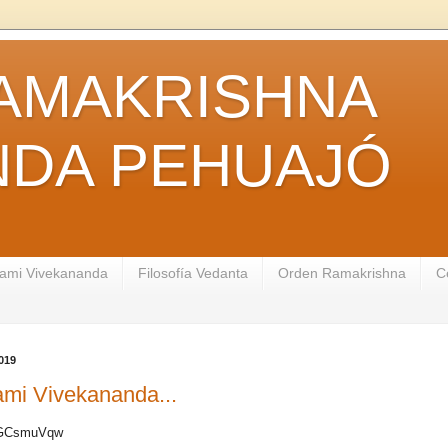
AMAKRISHNA
NDA PEHUAJÓ
ami Vivekananda
Filosofía Vedanta
Orden Ramakrishna
C
019
mi Vivekananda...
R-GCsmuVqw