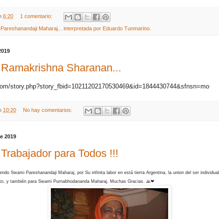
n
6:20
1 comentario:
Pareshanandaji Maharaj... interpretada por Eduardo Tunmarino.
2019
i Ramakrishna Sharanan...
.com/story.php?story_fbid=10211202170530469&id=1844430744&sfnsn=mo
n
10:20
No hay comentarios:
e 2019
 Trabajador para Todos !!!
do Swami Pareshanandaji Maharaj, por Su infinita labor en está tierra Argentina, la union del ser individual
nto, y también para Swami Purnabhodananda Maharaj. Muchas Gracias. 🙏❤