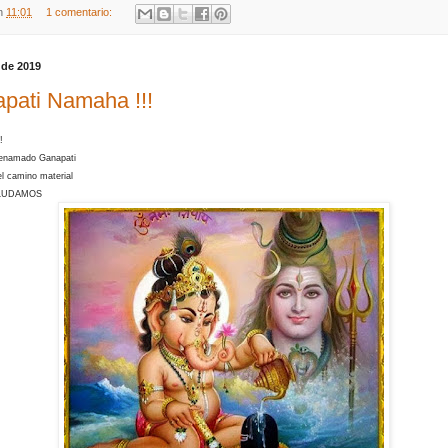
n
11:01
1 comentario:
 de 2019
pati Namaha !!!
!
ienamado Ganapati
l camino material
SALUDAMOS