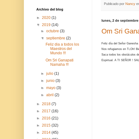
Publicado por
Nancy
e
Archivo del blog
►
2020
(1)
lunes, 2 de septiembre
▼
2019
(14)
Om Sri Gana
►
octubre
(3)
▼
septiembre
(2)
Feliz día del Señor Ganesha 
Feliz dia a todos los
Maestros del
Nos refugiamos en Ti,Oh! B
Mundo !!!
Saca todos los obstáculos de
Om Sri Ganapati
Espirtual. A TI SEÑOR ! 
Namaha !!!
►
julio
(1)
►
junio
(3)
►
mayo
(3)
►
abril
(2)
►
2018
(7)
►
2017
(16)
►
2016
(21)
►
2015
(32)
►
2014
(45)