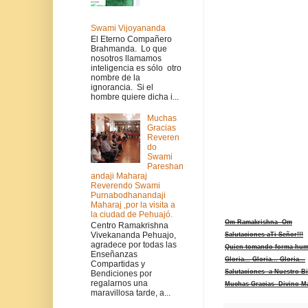
Swami Vijoyananda
El Eterno Compañero
Brahmanda. Lo que
nosotros llamamos
inteligencia es sólo otro
nombre de la
ignorancia. Si el
hombre quiere dicha i...
Muchas
Gracias
Reveren
do
Swami
Pareshan
andaji Maharaj
Reverendo Swami
Purnabodhanandaji
Maharaj ,por la visita a
la ciudad de Pehuajó.
Om Ramakrishna Om
Centro Ramakrishna
Vivekananda Pehuajo,
Salutaciones aTi Señor!!!
agradece por todas las
Quien tomando forma huma
Enseñanzas
Gloria... Gloria... Gloria...
Compartidas y
Salutaciones a Nuestro B
Bendiciones por
regalarnos una
Muchas Gracias Divino M
maravillosa tarde, a...