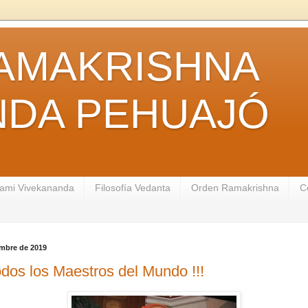
AMAKRISHNA
NDA PEHUAJÓ
ami Vivekananda
Filosofía Vedanta
Orden Ramakrishna
C
embre de 2019
todos los Maestros del Mundo !!!