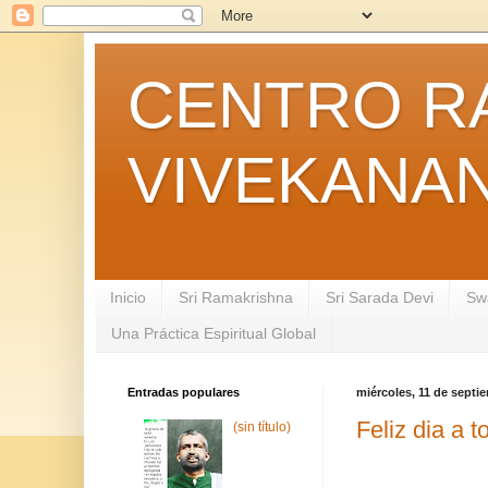
CENTRO R
VIVEKANA
Inicio
Sri Ramakrishna
Sri Sarada Devi
Sw
Una Práctica Espiritual Global
Entradas populares
miércoles, 11 de septi
Feliz dia a 
(sin título)