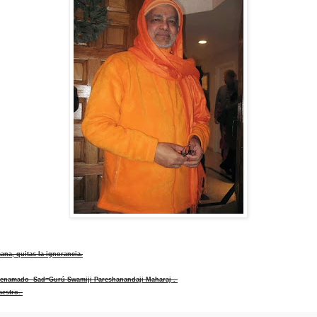
na, quitas la ignorancia.
ienamado Sad=Gurú Swamiji Pareshanandaji Maharaj .
aestro.